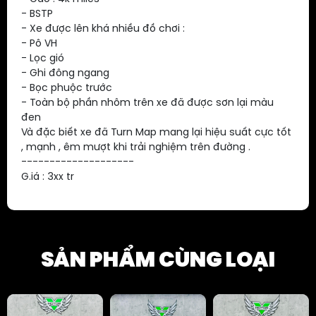
- BSTP
- Xe được lên khá nhiều đồ chơi :
- Pô VH
- Lọc gió
- Ghi đông ngang
- Bọc phuộc trước
- Toàn bộ phần nhôm trên xe đã được sơn lại màu
đen
Và đặc biết xe đã Turn Map mang lại hiệu suất cực tốt
, mạnh , êm mượt khi trải nghiệm trên đường .
--------------------
G.iá : 3xx tr
SẢN PHẨM CÙNG LOẠI