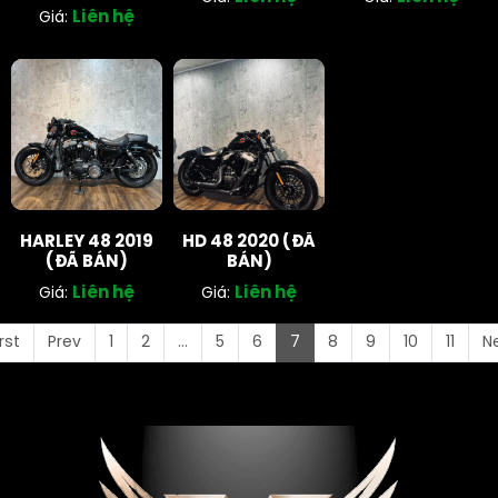
Liên hệ
Giá:
HARLEY 48 2019
HD 48 2020 (ĐÃ
(ĐÃ BÁN)
BÁN)
Liên hệ
Liên hệ
Giá:
Giá:
irst
Prev
1
2
...
5
6
7
8
9
10
11
N