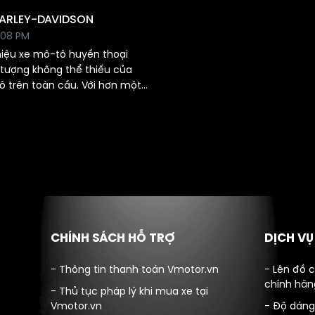
HARLEY-DAVIDSON
:08 PM
hiệu xe mô-tô huyền thoại
 tượng không thể thiếu của
 trên toàn cầu. Với hơn một
ụy với chất lượng và phong
 thu hút sự tín nhiệm và đam
 trên khắp thế giới. Hãy cùng
và thành công của Harley-
ới đây.
CHÍNH SÁCH HỖ TRỢ
DỊCH V
- Thông tin thanh toán Vmotor.vn
- Lên đồ 
chính hãn
- Thủ tục pháp lý khi mua xe tại
Vmotor.vn
- Độ dáng