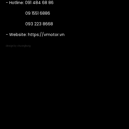
- Hotline: 091 484 68 86
09 1551 6886
093 223 8668
- Website: https://vmotor.vn
design by chuonghung