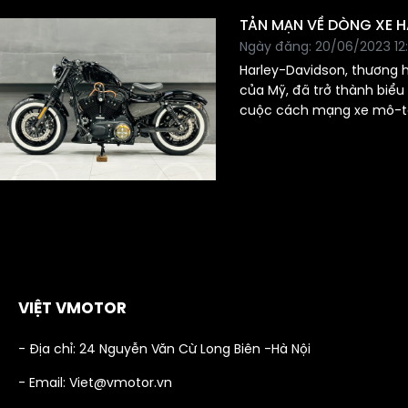
TẢN MẠN VỀ DÒNG XE 
Ngày đăng: 20/06/2023 12
Harley-Davidson, thương 
của Mỹ, đã trở thành biểu
cuộc cách mạng xe mô-tô
thế kỷ lịch sử và sự tận t
cách, Harley-Davidson đã
mê từ các tín đồ xe mô-tô
tìm hiểu về sự nổi tiếng 
Davidson trong bài viết dư
VIỆT VMOTOR
- Địa chỉ: 24 Nguyễn Văn Cừ Long Biên -Hà Nội
- Email: Viet@vmotor.vn