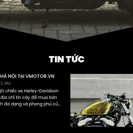
TIN TỨC
 HÀ NỘI TẠI VMOTOR.VN
42 AM
t chiếc xe Harley-Davidson
à địa chỉ tin cậy để mua bán
ch đa dạng và phong phú của
on đã qua sử dụng,
bạn nhiều lựa chọn để chọn
 sở thích và ngân sách của