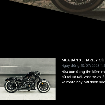
MUA BÁN XE HARLEY CŨ
Ngày đăng: 10/07/2023 11:
Nếu bạn đang tìm kiếm mộ
cũ tại Hà Nội, Vmotor.vn l
xe môtô này. Với danh sá
các mẫu xe Harley-Davids
Vmotor.vn cung cấp cho 
một chiếc xe phù hợp với
bạn.