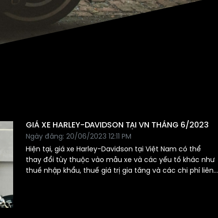
GIÁ XE HARLEY-DAVIDSON TẠI VN THÁNG 6/2023
Ngày đăng: 20/06/2023 12:11 PM
Hiện tại, giá xe Harley-Davidson tại Việt Nam có thể
thay đổi tùy thuộc vào mẫu xe và các yếu tố khác như
thuế nhập khẩu, thuế giá trị gia tăng và các chi phí liên
quan. Để biết chính xác giá xe Harley-Davidson hiện tại
tại Việt Nam, bạn nên liên hệ trực tiếp với các đại lý ủy
quyền của Harley-Davidson tại Việt Nam hoặc truy cập
vào trang web chính thức của Harley-Davidson Việt