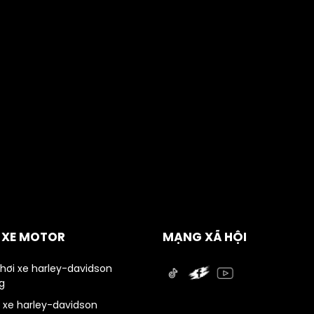
Nam để có thông tin cụ thể về giá cả và các chương
trình khuyến mãi hiện có.
Ụ XE MOTOR
MẠNG XÃ HỘI
chơi xe harley-davidson
g
 xe harley-davidson