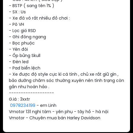
- BSTP ( sang tên 1% )
- SX : Us
- Xe đã vô rất nhiều đồ chơi :
- Pô VH
- Lọc gió RSD
- Ghi đông ngang
- Bọc phuộc
- Yên đôi
- Ốp bửng Skull
- Đèn led
- Pad biển lệch
- Xe được độ style cực kì cá tính , chủ xe rất giữ gìn ,
bảo dưỡng chăm sóc thường xuyên nên tình trạng còn
gần như hoàn hảo .
-------------------
G.iá : 3xxtr
0978234199
- em Linh
Vmotor 131 nghi tàm - yên phụ - tây hồ - hà nội
Vmotor - Chuyên mua bán Harley Davidson