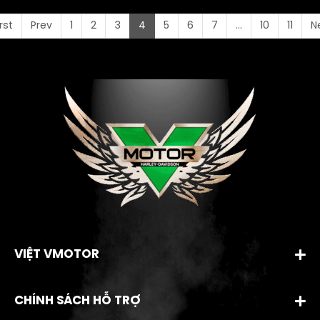
irst
Prev
1
2
3
4
5
6
7
...
10
11
N
VIỆT VMOTOR
CHÍNH SÁCH HỖ TRỢ