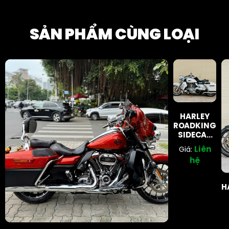
SẢN PHẨM CÙNG LOẠI
HARLEY
ROADKING
SIDECAR
DATE 2020
Liên
Giá:
(ĐÃ BÁN)
hệ
H