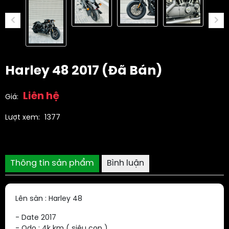
Harley 48 2017 (đã Bán)
Liên hệ
Giá:
Lượt xem:
1377
Thông tin sản phẩm
Bình luận
Lên sàn : Harley 48
- Date 2017
- Odo : 4k km ( siêu cọp )