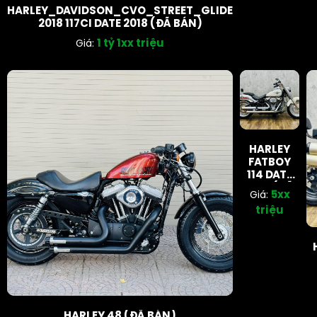
HARLEY_DAVIDSON_CVO_STREET_GLIDE
2018 117CI DATE 2018 (ĐÃ BÁN)
1 tỷ 1xx triệu
Giá:
HARLEY
FATBOY
114 DATE
2018 (ĐÃ
5xx
Giá:
BÁN)
triệu
HARLEY 48 (ĐÃ BÁN)