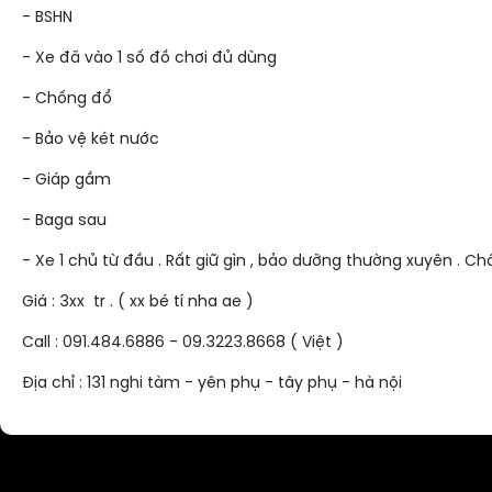
- BSHN
- Xe đã vào 1 số đồ chơi đủ dùng
- Chống đổ
- Bảo vệ két nước
- Giáp gầm
- Baga sau
- Xe 1 chủ từ đầu . Rất giữ gìn , bảo dưỡng thường xuyên . Ch
Giá : 3xx tr . ( xx bé tí nha ae )
Call : 091.484.6886 - 09.3223.8668 ( Việt )
Địa chỉ : 131 nghi tàm - yên phụ - tây phụ - hà nội