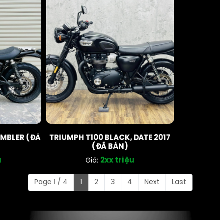
MBLER (ĐÃ
TRIUMPH T100 BLACK, DATE 2017
(ĐÃ BÁN)
u
2xx triệu
Giá:
Page 1 / 4
1
2
3
4
Next
Last