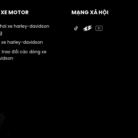
Ụ XE MOTOR
MẠNG XÃ HỘI
chơi xe harley-davidson
g
 xe harley-davidson
 trao đổi các dòng xe
vidson