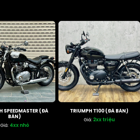
H SPEEDMASTER (ĐÃ
TRIUMPH T100 (ĐÃ BÁN)
BÁN)
2xx triệu
Giá:
4xx nhỏ
Giá: