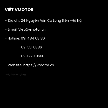
VIỆT VMOTOR
- Địa chỉ: 24 Nguyễn Văn Cừ Long Biên -Hà Nội
- Email: Viet@vmotor.vn
- Hotline: 091 484 68 86
09 1551 6886
093 223 8668
- Website: https://vmotor.vn
design by chuonghung