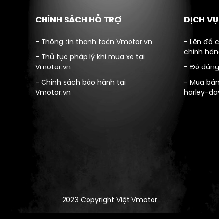
CHÍNH SÁCH HỖ TRỢ
DỊCH V
- Thông tin thanh toán Vmotor.vn
- Lên đồ 
chính hãn
- Thủ tục pháp lý khi mua xe tại
Vmotor.vn
- Độ dáng
- Chính sách bảo hành tại
- Mua bán
Vmotor.vn
harley-da
2023 Copyright Việt Vmotor