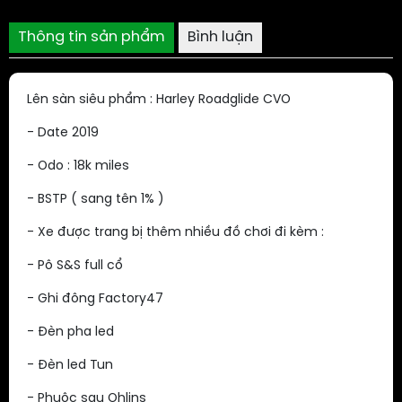
Thông tin sản phẩm
Bình luận
Lên sàn siêu phẩm : Harley Roadglide CVO
- Date 2019
- Odo : 18k miles
- BSTP ( sang tên 1% )
- Xe được trang bị thêm nhiều đồ chơi đi kèm :
- Pô S&S full cổ
- Ghi đông Factory47
- Đèn pha led
- Đèn led Tun
- Phuộc sau Ohlins