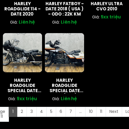
HARLEY
HARLEY FATBOY -
HARLEY ULTRA
ROADGLIDE 114 -
DATE 2018 ( USA )
CVO 2010
DATE 2020
- ODO : 22K KM
5xx triệu
Giá:
Liên hệ
Liên hệ
Giá:
Giá:
HARLEY
HARLEY
ROADGLIDE
ROADGLIDE
SPECIAL DATE
SPECIAL DATE
2021
2018 (USA)
9xx triệu
Liên hệ
Giá:
Giá:
age
1
2
3
4
5
6
7
...
10
11
Next
L
 11