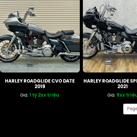
HARLEY ROADGLIDE CVO DATE
HARLEY ROADGLIDE SP
2019
2021
1 tỷ 2xx triệu
9xx triệ
Giá:
Giá:
Page 