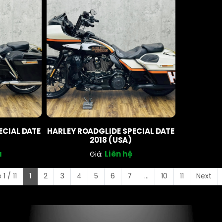
ECIAL DATE
HARLEY ROADGLIDE SPECIAL DATE
2018 (USA)
u
Liên hệ
Giá:
1 / 11
1
2
3
4
5
6
7
...
10
11
Next