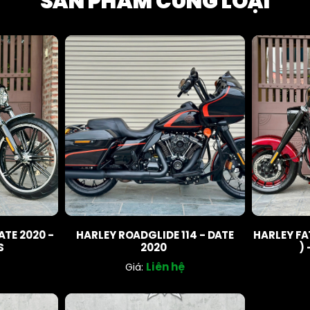
SẢN PHẨM CÙNG LOẠI
ATE 2020 -
HARLEY ROADGLIDE 114 - DATE
HARLEY FA
S
2020
) 
Liên hệ
Giá: