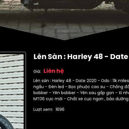
Lên Sàn : Harley 48 - Date 
Liên hệ
Giá:
Lên sàn : Harley 48 - Date 2020 - Odo : 11k mi
ngầu - Đèn led - Bọc phuộc cao su - Chống đổ
bobber - Yên bobber - Yên sau gấp gọn - Xi nha
MT06 cực mới - Chất xe cực ngon , bảo dưỡng đị
Lượt xem:
1696