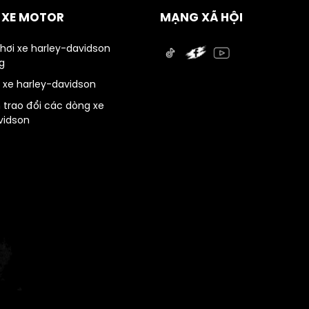
Ụ XE MOTOR
MẠNG XÃ HỘI
chơi xe harley-davidson
g
 xe harley-davidson
 trao đổi các dòng xe
vidson