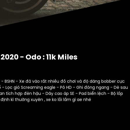
2020 - Odo : 11k Miles
les - BSHN - Xe đã vào rất nhiều đồ chơi và độ dáng bobber cực
 - Lọc gió Screaming eagle - Pô HD - Ghi đông ngang - Dè sau
n tích hợp đèn hậu - Dây cao áp SE - Pad biển lệch - Bộ lốp
nh kì thường xuyên , xe ko lỗi lầm gì ae nhé