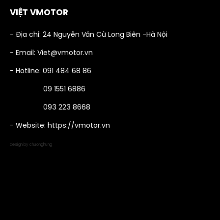
VIỆT VMOTOR
- Địa chỉ: 24 Nguyễn Văn Cừ Long Biên -Hà Nội
- Email: Viet@vmotor.vn
- Hotline: 091 484 68 86
09 1551 6886
093 223 8668
- Website: https://vmotor.vn
design by chuonghung