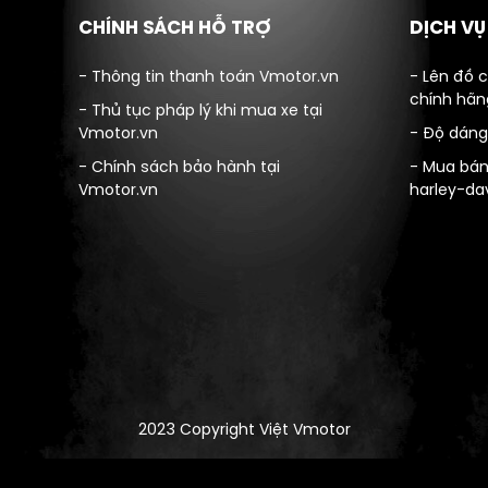
CHÍNH SÁCH HỖ TRỢ
DỊCH V
- Thông tin thanh toán Vmotor.vn
- Lên đồ 
chính hãn
- Thủ tục pháp lý khi mua xe tại
Vmotor.vn
- Độ dáng
- Chính sách bảo hành tại
- Mua bán
Vmotor.vn
harley-da
2023 Copyright Việt Vmotor