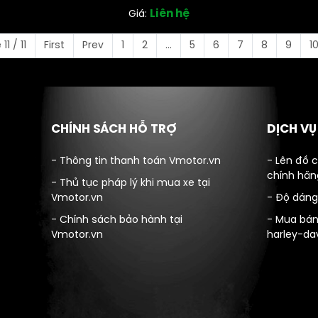
Liên hệ
Giá:
11 / 11
First
Prev
1
2
...
5
6
7
8
9
1
CHÍNH SÁCH HỖ TRỢ
DỊCH V
- Thông tin thanh toán Vmotor.vn
- Lên đồ 
chính hãn
- Thủ tục pháp lý khi mua xe tại
Vmotor.vn
- Độ dáng
- Chính sách bảo hành tại
- Mua bán
Vmotor.vn
harley-da