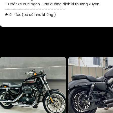
- Chất xe cực ngon . Bao dưỡng định kì thường xuyên .
————————————————————
G.iá : 1.1xx ( xx có như không )