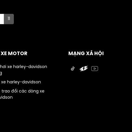
0
11
Ụ XE MOTOR
MẠNG XÃ HỘI
chơi xe harley-davidson
g
 xe harley-davidson
 trao đổi các dòng xe
vidson