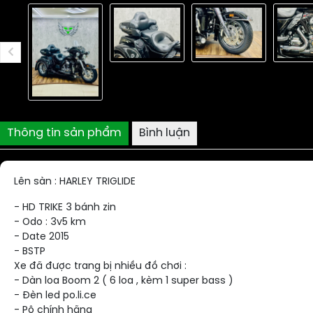
Thông tin sản phẩm
Bình luận
Lên sàn : HARLEY TRIGLIDE
- HD TRIKE 3 bánh zin
- Odo : 3v5 km
- Date 2015
- BSTP
Xe đã được trang bị nhiều đồ chơi :
- Dàn loa Boom 2 ( 6 loa , kèm 1 super bass )
- Đèn led po.li.ce
- Pô chính hãng