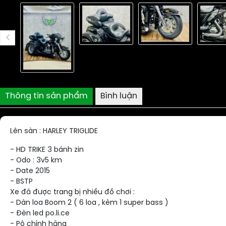
Thông tin sản phẩm
Bình luận
Lên sàn : HARLEY TRIGLIDE
- HD TRIKE 3 bánh zin
- Odo : 3v5 km
- Date 2015
- BSTP
Xe đã được trang bị nhiều đồ chơi :
- Dàn loa Boom 2 ( 6 loa , kèm 1 super bass )
- Đèn led po.li.ce
- Pô chính hãng