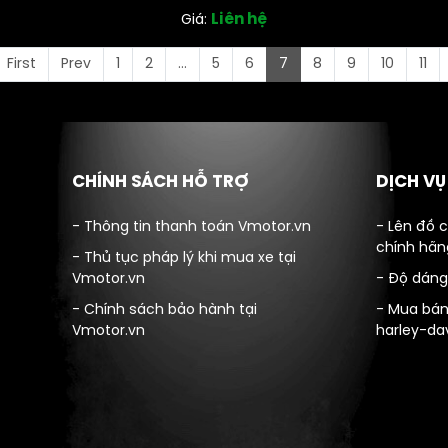
Liên hệ
Giá:
First
Prev
1
2
...
5
6
7
8
9
10
11
CHÍNH SÁCH HỖ TRỢ
DỊCH V
- Thông tin thanh toán Vmotor.vn
- Lên đồ 
chính hãn
- Thủ tục pháp lý khi mua xe tại
Vmotor.vn
- Độ dáng
- Chính sách bảo hành tại
- Mua bán
Vmotor.vn
harley-da