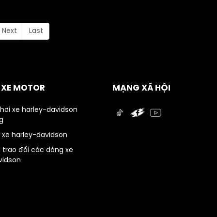
Next
Last
Ụ XE MOTOR
MẠNG XÃ HỘI
chơi xe harley-davidson
g
 xe harley-davidson
 trao đổi các dòng xe
vidson