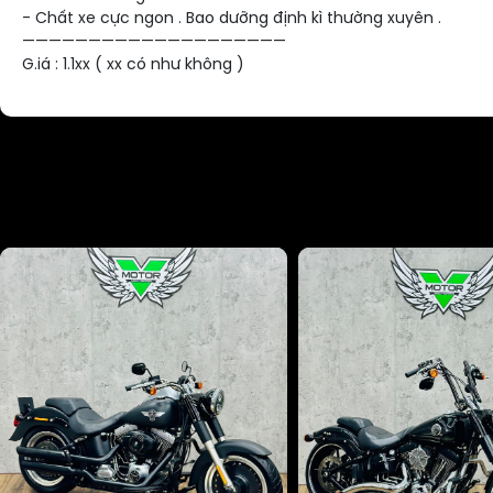
- Chất xe cực ngon . Bao dưỡng định kì thường xuyên .
————————————————————
G.iá : 1.1xx ( xx có như không )