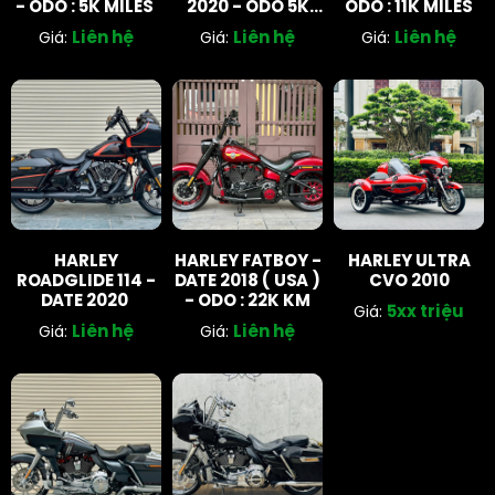
- ODO : 5K MILES
2020 - ODO 5K
ODO : 11K MILES
MILES
Liên hệ
Liên hệ
Liên hệ
Giá:
Giá:
Giá:
HARLEY
HARLEY FATBOY -
HARLEY ULTRA
ROADGLIDE 114 -
DATE 2018 ( USA )
CVO 2010
DATE 2020
- ODO : 22K KM
5xx triệu
Giá:
Liên hệ
Liên hệ
Giá:
Giá: