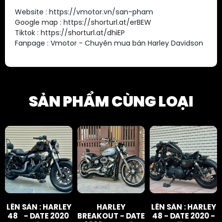
Website : https://vmotor.vn/san-pham
Google map : https://shorturl.at/erBEW
Tiktok : https://shorturl.at/dhiEP
Fanpage : Vmotor - Chuyên mua bán Harley Davidson
SẢN PHẨM CÙNG LOẠI
LÊN SÀN : HARLEY
HARLEY
LÊN SÀN : HARLEY
48 - DATE 2020
BREAKOUT - DATE
48 - DATE 2020 -