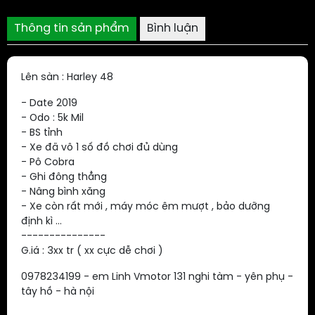
Thông tin sản phẩm
Bình luận
Lên sàn : Harley 48
- Date 2019
- Odo : 5k Mil
- BS tỉnh
- Xe đã vô 1 số đồ chơi đủ dùng
- Pô Cobra
- Ghi đông thẳng
- Nâng bình xăng
- Xe còn rất mới , máy móc êm mượt , bảo dưỡng
định kì ...
---------------
G.iá : 3xx tr ( xx cực dễ chơi )
0978234199 - em Linh Vmotor 131 nghi tàm - yên phụ -
tây hồ - hà nội