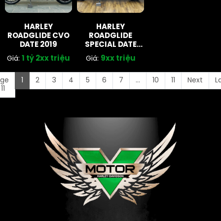
HARLEY
HARLEY
ROADGLIDE CVO
ROADGLIDE
DATE 2019
SPECIAL DATE
2021
1 tỷ 2xx triệu
9xx triệu
Giá:
Giá:
age
1
2
3
4
5
6
7
...
10
11
Next
L
 11