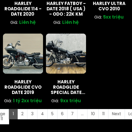
HARLEY
HARLEY FATBOY -
HARLEY ULTRA
ROADGLIDE 114 -
DATE 2018 ( USA )
CVO 2010
DATE 2020
- ODO : 22K KM
5xx triệu
Giá:
Liên hệ
Liên hệ
Giá:
Giá:
HARLEY
HARLEY
ROADGLIDE CVO
ROADGLIDE
DATE 2019
SPECIAL DATE
2021
1 tỷ 2xx triệu
9xx triệu
Giá:
Giá:
age
1
2
3
4
5
6
7
...
10
11
Next
L
 11