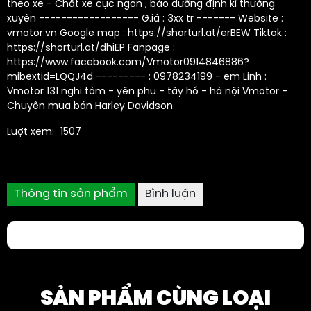
theo xe - Chất xe cực ngon , bảo dưỡng định kì thường
xuyên ------------------ G.iá : 3xx tr ------- Website :
vmotor.vn Google map : https://shorturl.at/erBEW Tiktok :
https://shorturl.at/dhiEP Fanpage :
https://www.facebook.com/Vmotor0914846886?
mibextid=LQQJ4d --------- : 0978234199 - em Linh :
Vmotor 131 nghi tàm - yên phụ - tây hồ - hà nội Vmotor -
Chuyên mua bán Harley Davidson
Lượt xem:
1507
Thông tin sản phẩm
Bình luận
SẢN PHẨM CÙNG LOẠI