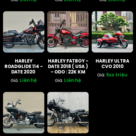
Liên hệ
Liên hệ
Liên hệ
Giá:
Giá:
Giá:
HARLEY
HARLEY FATBOY -
HARLEY ULTRA
ROADGLIDE 114 -
DATE 2018 ( USA )
CVO 2010
DATE 2020
- ODO : 22K KM
5xx triệu
Giá:
Liên hệ
Liên hệ
Giá:
Giá: