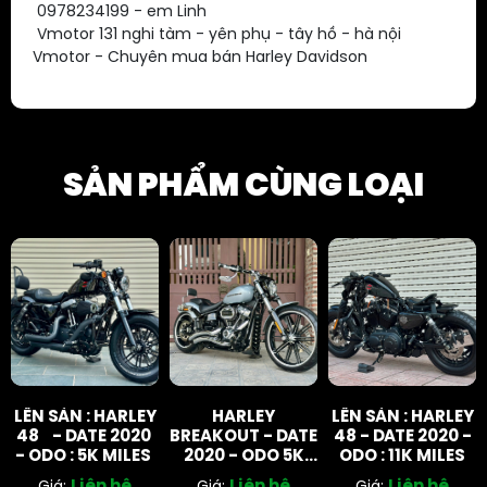
0978234199 - em Linh
Vmotor 131 nghi tàm - yên phụ - tây hồ - hà nội
Vmotor - Chuyên mua bán Harley Davidson
SẢN PHẨM CÙNG LOẠI
LÊN SÀN : HARLEY
HARLEY
LÊN SÀN : HARLEY
48 - DATE 2020
BREAKOUT - DATE
48 - DATE 2020 -
- ODO : 5K MILES
2020 - ODO 5K
ODO : 11K MILES
MILES