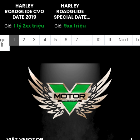
HARLEY
HARLEY
ROADGLIDE CVO
ROADGLIDE
DATE 2019
SPECIAL DATE
2021
1 tỷ 2xx triệu
9xx triệu
Giá:
Giá:
age
1
2
3
4
5
6
7
...
10
11
Next
L
 11