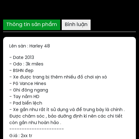
Thông tin sản phẩm
Bình luận
Lên sàn : Harley 48
- Date 2013
- Odo : 3k miles
- BSHN đẹp
- Xe được trang bị thêm nhiều đồ chơi xịn xò
- Pô Vance Hines
- Ghi đông ngang
- Tay nắm HD
- Pad biển lệch
- Xe gần như rất ít sử dụng và để trưng bày là chính .
Được chăm sóc , bảo dưỡng định kì nên các chi tiết
còn gần như hoàn hảo .
----------------------
G.iá : 2xx tr